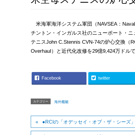
米海軍海洋システム軍団（NAVSEA：Naval Se
チントン・インガルス社のニューポート・ニ
テニスJohn C.Stennis CVN-74の炉心交換（RCO
Overhaul）と近代化改修を29億9,424万ド
Facebook
twitter
カテゴリー
海外艦艇
●RCIの「オデッセイ・オブ・ザ・シーズ