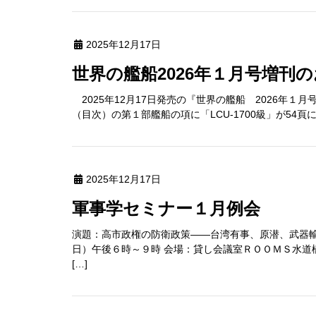
2025年12月17日
世界の艦船2026年１月号増刊
2025年12月17日発売の『世界の艦船 2026年１月
（目次）の第１部艦船の項に「LCU-1700級」が54頁
2025年12月17日
軍事学セミナー１月例会
演題：高市政権の防衛政策――台湾有事、原潜、武器輸
日）午後６時～９時 会場：貸し会議室ＲＯＯＭＳ水道
[…]