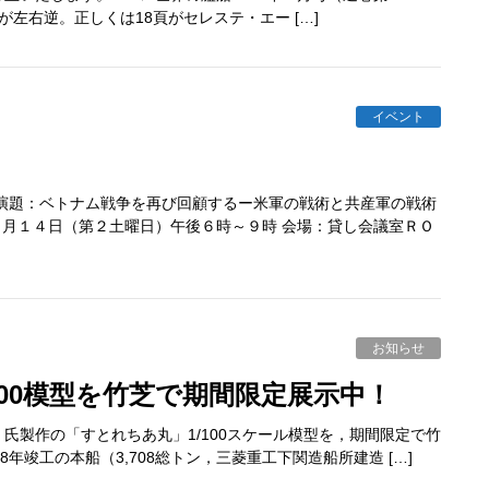
左右逆。正しくは18頁がセレステ・エー […]
イベント
演題：ベトナム戦争を再び回顧するー米軍の戦術と共産軍の戦術
２月１４日（第２土曜日）午後６時～９時 会場：貸し会議室ＲＯ
お知らせ
100模型を竹芝で期間限定展示中！
製作の「すとれちあ丸」1/100スケール模型を，期間限定で竹
年竣工の本船（3,708総トン，三菱重工下関造船所建造 […]