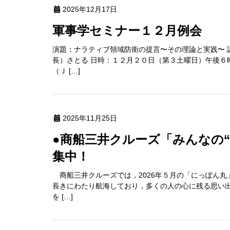
2025年12月17日
軍事学セミナー１２月例会
演題：ナラティブ領域防衛の提言〜その理論と実践〜 
長）さとる 日時：１２月２０日（第３土曜日）午後６
（Ｊ […]
2025年11月25日
●商船三井クルーズ「みんなの“にっぽん丸”写真展」開催へ 作品募
集中！
商船三井クルーズでは，2026年５月の「にっぽん丸
長きにわたり航海しており，多くの人の心に残る思い
を […]