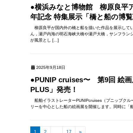
●横浜みなと博物館 柳原良平アートミュージアム 柳原良平没後10
年記念 特集展示「橋と船の博
柳原良平が国内外の橋と船を描いた作品を展示してい
ん，瀬戸内海の明石海峡大橋や瀬戸大橋，サンフラン
が風景とし […]
2025年9月18日
●PUNIP cruises〜 第9回 絵画展開催＆イラスト集「船体解剖図
PLUS」発売！
船舶イラストレーターPUNIPcruises（プニップク
リーを中心とした船の絵画展を開催します。同時に「船体
1
2
…
17
»