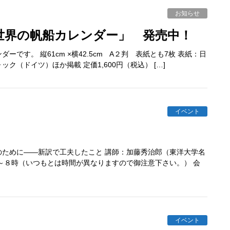
お知らせ
「世界の帆船カレンダー」 発売中！
す。 縦61cm ×横42.5cm A２判 表紙とも7枚 表紙：日
（ドイツ）ほか掲載 定価1,600円（税込） […]
イベント
ために――新訳で工夫したこと 講師：加藤秀治郎（東洋大学名
～８時（いつもとは時間が異なりますので御注意下さい。） 会
イベント