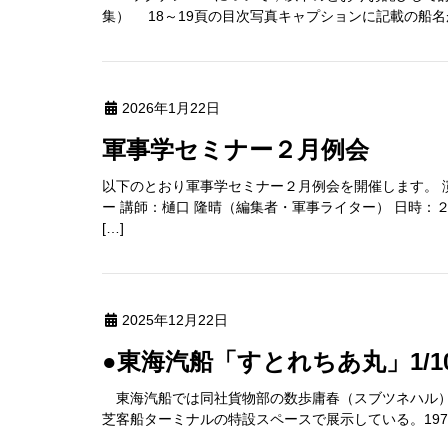
集） 18～19頁の目次写真キャプションに記載の船名が
2026年1月22日
軍事学セミナー２月例会
以下のとおり軍事学セミナー２月例会を開催します。 
ー 講師：樋口 隆晴（編集者・軍事ライター） 日時：
[…]
2025年12月22日
●東海汽船「すとれちあ丸」1/
東海汽船では同社貨物部の数歩庸春（スブツネハル）氏
芝客船ターミナルの特設スペースで展示している。1978