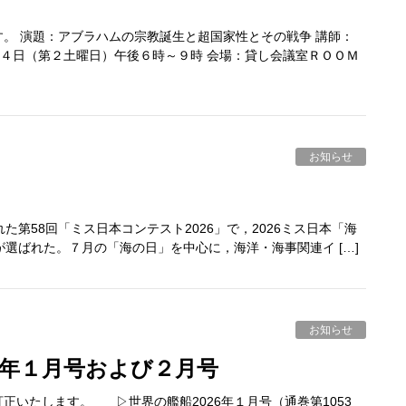
。 演題：アブラハムの宗教誕生と超国家性とその戦争 講師：
１４日（第２土曜日）午後６時～９時 会場：貸し会議室ＲＯＯＭ
お知らせ
第58回「ミス日本コンテスト2026」で，2026ミス日本「海
選ばれた。７月の「海の日」を中心に，海洋・海事関連イ […]
お知らせ
26年１月号および２月号
いたします。 ▷世界の艦船2026年１月号（通巻第1053