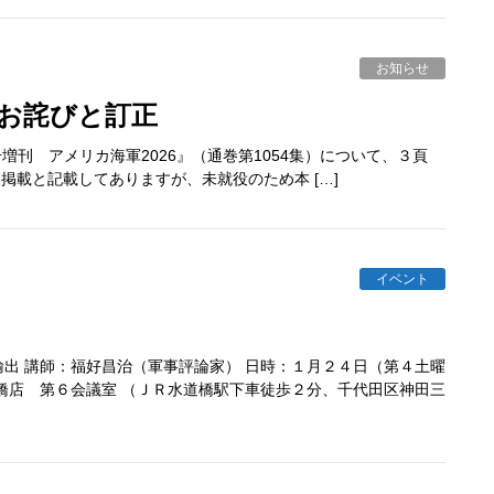
お知らせ
のお詫びと訂正
号増刊 アメリカ海軍2026』（通巻第1054集）について、３頁
に掲載と記載してありますが、未就役のため本 […]
イベント
出 講師：福好昌治（軍事評論家） 日時：１月２４日（第４土曜
橋店 第６会議室 （ＪＲ水道橋駅下車徒歩２分、千代田区神田三