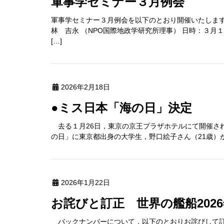
軍事学セミナー３月例会
軍事学セミナー３月例会を以下のとおり開催いたします
林 吉永 （NPO国際地政学研究所理事） 日時：３月
[…]
2026年2月18日
●ミス日本「海の日」決定
去る１月26日，東京の京王プラザホテルにて開催された
の日」に東京都出身の大学生，野口絵子さん（21歳）が
2026年1月22日
お詫びと訂正 世界の艦船20
バックナンバーについて，以下のとおりお詫びして訂正