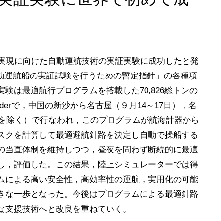
実現に向けた自動運航技術の実証実験に成功したと発
自動運航船の実証試験を行うための暫定指針」の各種項
験は最適航行プログラムを搭載した70,826総トンの
aderで，中国の新沙から名古屋（９月14～17日），名
内を除く）で行なわれ，このプログラムが航海計器から
スクを計算して最適避航針路を決定し自動で操船する
の当直体制を維持しつつ，昼夜を問わず断続的に最適
し，評価した。この結果，陸上シミュレーターでは得
ムによる高い安全性，高効率性の運航，実用化の可能
きな一歩となった。今後はプログラムによる最適針路
な支援技術へと改良を重ねていく。