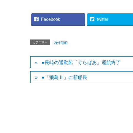
Facebook
twitter
カテゴリー
内外商船
●長崎の通勤船「ぐらばあ」運航終了
●「飛鳥Ⅱ」に新船長