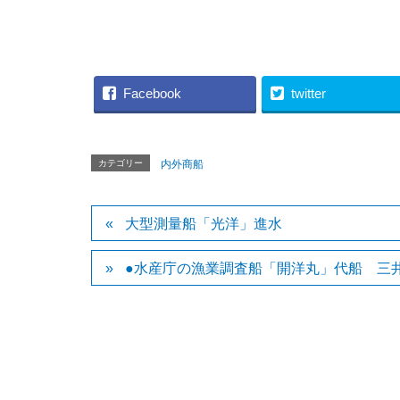
（VIRGIN VO
Facebook
twitter
カテゴリー
内外商船
大型測量船「光洋」進水
●水産庁の漁業調査船「開洋丸」代船 三井