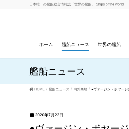
日本唯一の艦船総合情報誌「世界の艦船」 Ships of the world
ホーム
艦船ニュース
世界の艦船
艦船ニュース
HOME
艦船ニュース
内外商船
●ヴァージン・ボヤージ
2020年7月22日
●ヴァージン・ボヤージの２番船「ヴァリアント・