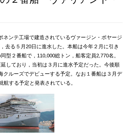
ポネンテ工場で建造されているヴァージン・ボヤージ
adyが，去る５月20日に進水した。本船は今年２月に引き
の同型２番船で，110,000総トン，船客定員2,770名。
響で遅延しており，当初は３月に進水予定だった。今後順
海クルーズでデビューする予定。なお１番船は３月デ
に就航する予定と発表されている。