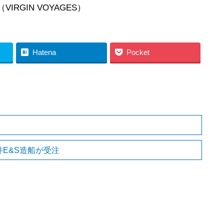
YAGES）
Hatena
Pocket
E&S造船が受注