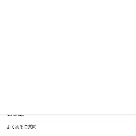
トリビアシリーズ
傑作軍艦シリーズ
写真集・画集シリーズ
商船シリーズ
ネーバル・ヒストリー・シリーズ
ご利用案内
ご注文方法について
定期購読
よくあるご質問