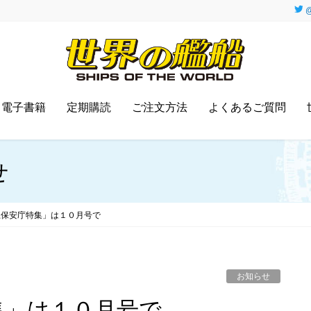
@
電子書籍
定期購読
ご注文方法
よくあるご質問
せ
上保安庁特集」は１０月号で
お知らせ
集」は１０月号で