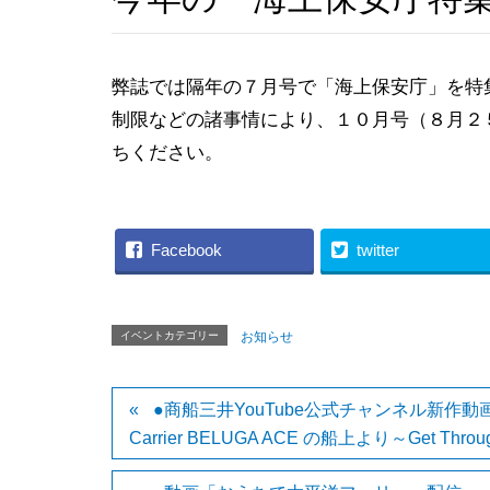
弊誌では隔年の７月号で「海上保安庁」を特
制限などの諸事情により、１０月号（８月２
ちください。
Facebook
twitter
イベントカテゴリー
お知らせ
●商船三井YouTube公式チャンネル新作動画～Get T
Carrier BELUGA ACE の船上より～Get Thr