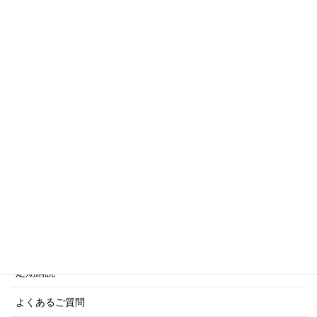
世界の軍艦シリーズ他
トリビアシリーズ
傑作軍艦シリーズ
写真集・画集シリーズ
商船シリーズ
ネーバル・ヒストリー・シリーズ
ご利用案内
ご注文方法について
定期購読
よくあるご質問