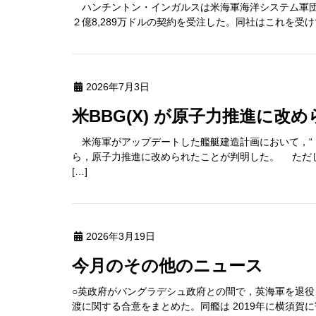
ハンチントン・インガルスは米海軍海洋システム軍団（N
２億8,289万ドルの契約を受注した。同社はこれを受けて
2026年7月3日
米BBG(X) が原子力推進に改
米海軍がアップデートした艦艇建造計画において，“トラ
ら，原子力推進に改められたことが判明した。 ただ
[…]
2026年3月19日
今月のその他のニュース
○英政府がバングラデシュ政府との間で，英海軍を退役したエ
渡に関する合意をまとめた。同艦は 2019年に横須賀に寄港