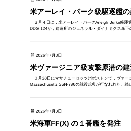
米アーレイ・バーク級駆逐艦の
３月４日に，米アーレイ・バークArleigh Burke級駆逐艦の7
DDG-124が，建造所のジェネラル・ダイナミクス傘下の
2026年7月3日
米ヴァージニア級攻撃原潜の建
３月28日にマサチューセッツ州ボストンで，ヴァージニア
Massachusetts SSN-798の就役式典が行なわれ
2026年7月3日
米海軍FF(X) の１番艦を発注