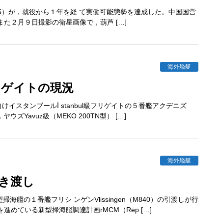
545）が，就役から１年を経 て実働可能態勢を達成した。中国国営
9） また２月９日撮影の衛星画像で，葫芦 […]
海外艦艇
リゲイトの現況
スタンブールİ stanbul級フリゲイトの５番艦アクデニズ
ズYavuz級（MEKO 200TN型） […]
海外艦艇
引き渡し
の１番艦フリシ ンゲンVlissingen（M840）の引渡しが行
めている新型掃海艦調達計画rMCM（Rep […]