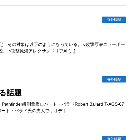
海外艦艇
予定。その対象は以下のようになっている。 ○攻撃原潜ニューポー
に退役。 ○攻撃原潜アレクサンドリアAl […]
海外艦艇
する話題
der級測量艦ロバート・バラドRobert Ballard T-AGS-67
ト・バラド氏の夫人で，オデ […]
海外艦艇