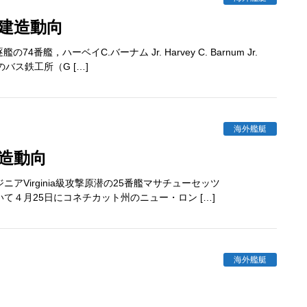
建造動向
4番艦，ハーベイC.バーナム Jr. Harvey C. Barnum Jr.
バス鉄工所（G […]
海外艦艇
造動向
Virginia級攻撃原潜の25番艦マサチューセッツ
た。続いて４月25日にコネチカット州のニュー・ロン […]
海外艦艇