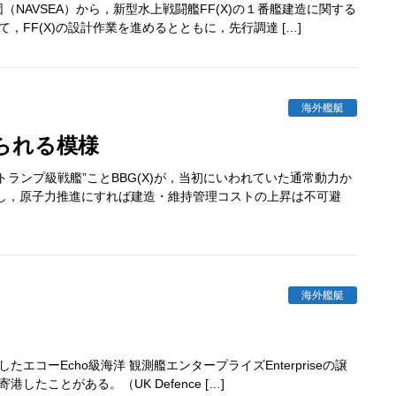
AVSEA）から，新型水上戦闘艦FF(X)の１番艦建造に関する
，FF(X)の設計作業を進めるとともに，先行調達 […]
海外艦艇
められる模様
ンプ級戦艦”ことBBG(X)が，当初にいわれていた通常動力か
し，原子力推進にすれば建造・維持管理コストの上昇は不可避
海外艦艇
コーEcho級海洋 観測艦エンタープライズEnterpriseの譲
したことがある。（UK Defence […]