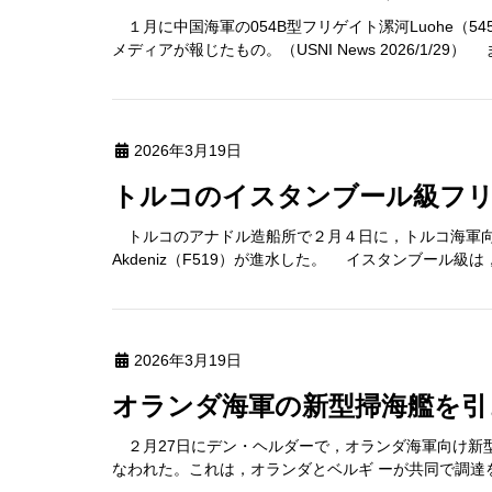
１月に中国海軍の054B型フリゲイト漯河Luohe（
メディアが報じたもの。（USNI News 2026/1/2
2026年3月19日
トルコのイスタンブール級フ
トルコのアナドル造船所で２月４日に，トルコ海軍向けイ
Akdeniz（F519）が進水した。 イスタンブール級は，ヤウ
2026年3月19日
オランダ海軍の新型掃海艦を
２月27日にデン・ヘルダーで，オランダ海軍向け新型掃海艦
なわれた。これは，オランダとベルギ ーが共同で調達を進