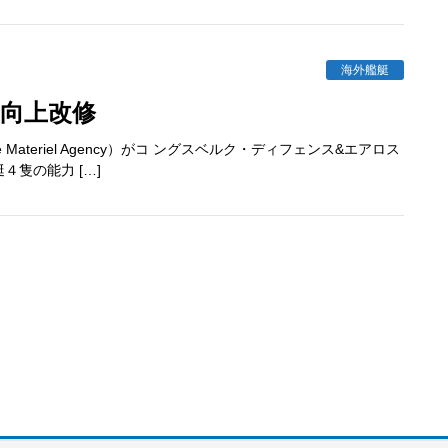
海外艦艇
力向上改修
e Materiel Agency）がコ ングスベルク・ディフェンス&エアロス
４隻の能力 […]