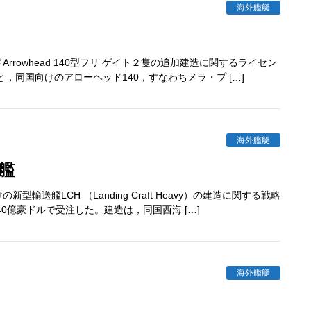
海外艦艇
owhead 140型フリ ゲイト２隻の追加建造に関するライセン
同国向けのアローヘッド140，すなわちメラ・プ […]
海外艦艇
艦
艦LCH （Landing Craft Heavy）の建造に関する戦略
0億豪ドルで受注した。建造は，同国西海 […]
海外艦艇