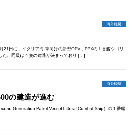
海外艦艇
21日に，イタリア海 軍向けの新型OPV，PPXの１番艦ウゴリ
）が進水した。同級は４隻の建造が決まっており […]
海外艦艇
500の建造が進む
ation Patrol Vessel Littoral Combat Ship）の１番艦