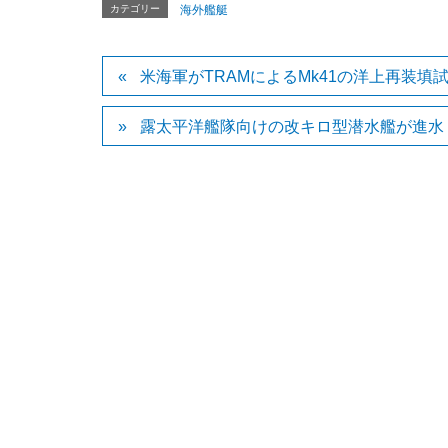
カテゴリー
海外艦艇
米海軍がTRAMによるMk41の洋上再装填
露太平洋艦隊向けの改キロ型潜水艦が進水