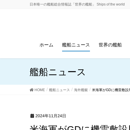
日本唯一の艦船総合情報誌「世界の艦船」 Ships of the world
ホーム
艦船ニュース
世界の艦船
艦船ニュース
HOME
艦船ニュース
海外艦艇
米海軍がGDに機雷敷設
2024年11月24日
米海軍がGDに機雷敷設