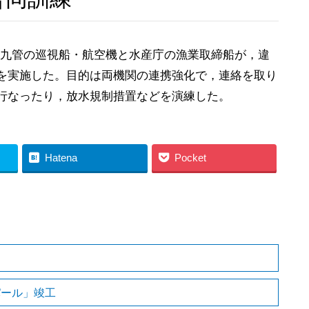
，九管の巡視船・航空機と水産庁の漁業取締船が，違
を実施した。目的は両機関の連携強化で，連絡を取り
行なったり，放水規制措置などを演練した。
Hatena
Pocket
パール」竣工