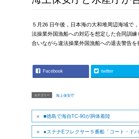
５月26 日午後，日本海の大和堆周辺海域で
法操業外国漁船への対応を想定した合同訓練
合いながら違法操業外国漁船への退去警告を
Facebook
twitter
カテゴリー
海上保安庁
■徳島で海自TC-90が胴体着陸
●ステナEフレクサー５番船「コート・ド