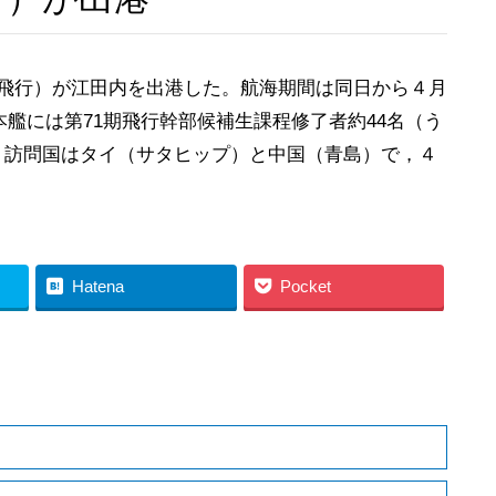
（飛行）が江田内を出港した。航海期間は同日から４月
本艦には第71期飛行幹部候補生課程修了者約44名（う
，訪問国はタイ（サタヒップ）と中国（青島）で，４
Hatena
Pocket