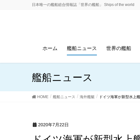
日本唯一の艦船総合情報誌「世界の艦船」 Ships of the world
ホーム
艦船ニュース
世界の艦船
艦船ニュース
HOME
艦船ニュース
海外艦艇
ドイツ海軍が新型水上艦M
2020年7月22日
ドイツ海軍が新型水上艦