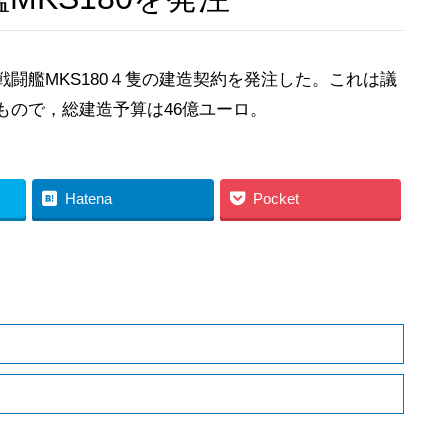
闘艦MKS180４隻の建造契約を発注した。これは議
もので，総建造予算は46億ユーロ。
Hatena
Pocket