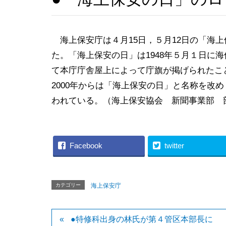
海上保安庁は４月15日，５月12日の「海
た。「海上保安の日」は1948年５月１日に
て本庁庁舎屋上によって庁旗が掲げられたこ
2000年からは「海上保安の日」と名称を改
われている。（海上保安協会 新聞事業部 
Facebook
twitter
カテゴリー
海上保安庁
●特修科出身の林氏が第４管区本部長に