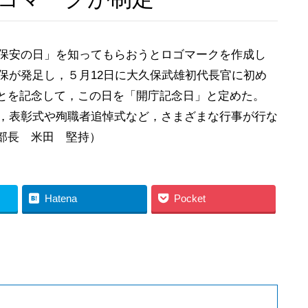
上保安の日」を知ってもらおうとロゴマークを作成し
海保が発足し，５月12日に大久保武雄初代長官に初め
とを記念して，この日を「開庁記念日」と定めた。
め，表彰式や殉職者追悼式など，さまざまな行事が行な
部長 米田 堅持）
Hatena
Pocket