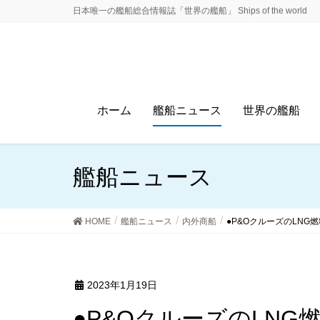
日本唯一の艦船総合情報誌「世界の艦船」 Ships of the world
ホーム
艦船ニュース
世界の艦船
艦船ニュース
HOME
艦船ニュース
内外商船
●P&OクルーズのLN
2023年1月19日
●P&OクルーズのLNG燃料客船２番船「アーヴィ