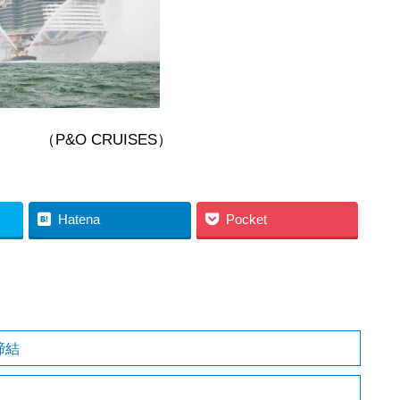
ISES）
Hatena
Pocket
締結