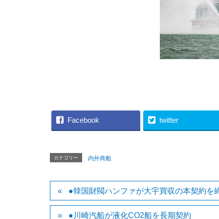
（P&O CRU
Facebook
twitter
カテゴリー
内外商船
●韓国財閥ハンファが大宇買収の本契約を
●川崎汽船が液化CO2船を長期契約