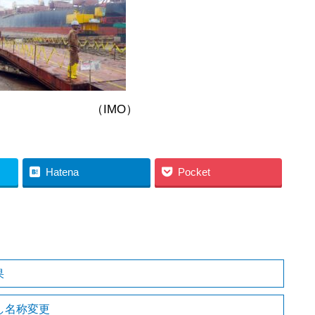
O）
Hatena
Pocket
果
し名称変更