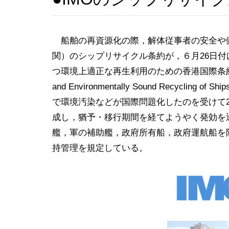
船舶の再資源化の際，解体従事者の安全や健
関）のシップリサイクル条約が，６月26日付
つ環境上適正な再生利用のための香港国際条約（Hong Kong 
and Environmentally Sound Recycli
で環境汚染などが国際問題化したのを受けて20
成し，猶予・移行期間を経てようやく発効を迎
艦，軍の補助艦，政府所有船，政府運航船を
持管理を規定している。