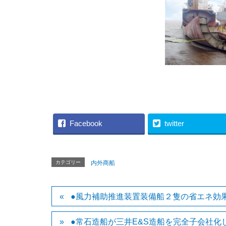
（IM
Facebook
twitter
カテゴリー
内外商船
●風力補助推進装置装備船２隻の省エネ効
●常石造船が三井E&S造船を完全子会社化