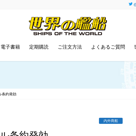
@
電子書籍
定期購読
ご注文方法
よくあるご質問
ル条約発効
内外商船
クル条約発効