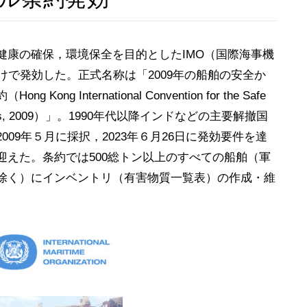
康の確保，環境保全を目的としたIMO（国際海事機
けで発効した。正式名称は「2009年の船舶の安全か
International Convention for the Safe
ng of Ships, 2009）」。1990年代以降インドなどの主要解撤国
09年５月に採択，2023年６月26日に発効要件を達
えた。条約では500総トン以上のすべての船舶（軍
除く）にインベントリ（有害物質一覧表）の作成・維