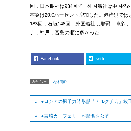
回，日本船社は934回で，外国船社は中国発の
本発は20.0パーセント増加した。港湾別では那
183回，石垣148回，外国船社は那覇，博
ナ，神戸，宮島の順に多かった。
Facebook
twitter
カテゴリー
内外商船
●ロシアの原子力砕氷船「アルクチカ」竣
●宮崎カーフェリーが船名を公募