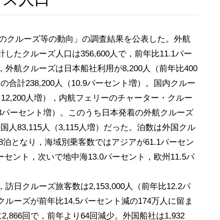
国のクルーズ等の動向」の調査結果を公表した。外航
クルーズ人口は356,600人で，前年比11.1パー
航クルーズは日本船社利用が8,200人（前年比400
）の合計238,200人（10.9パーセント増）。国内クルー
（12,200人増），内航フェリーのチャーター・クルー
（11.3パーセント増）。このうち日本発着の外航クルーズ
外国人83,115人（3,115人増）だった。泊数は外国クル
.8泊となり，海域別乗客数ではアジアが61.1パーセン
セント，次いで地中海13.0パーセント，欧州11.5パ
ルーズ旅客数は2,153,000人（前年比12.2パ
ーズが前年比14.5パーセント減の174万人に留ま
,866回で，前年より64回減少。外国船社は1,932