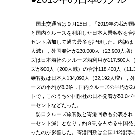
国土交通省は９月25日，「2019年の我が
と国内クルーズを利用した日本人乗客数を合計した
セント増加して過去最多を記録した。内訳は，外
人減），外国船社が230,000人（23,900人増
ズは日本船社のクルーズ船利用が117,500人
ズが900人（200人減）の合計118,400人
乗客数は日本人134,092人（32,192人増），
ーズの平均が8.3泊，国内クルーズの平均が2
トで，このうち外国船社の日本発着が53.0パー
ーセントなどだった。
訪日クルーズ旅客数と寄港回数も公表され，訪日ク
ーセント減）となり，約８割を占める中国発クル
ったのが影響した。寄港回数は全国142港湾に2