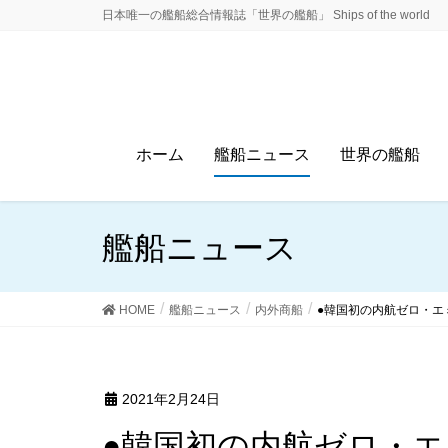
日本唯一の艦船総合情報誌「世界の艦船」 Ships of the world
ホーム
艦船ニュース
世界の艦船
艦船ニュース
HOME
艦船ニュース
内外商船
●韓国初の内航ゼロ・エ
2021年2月24日
●韓国初の内航ゼロ・エミッション・フェリー登場