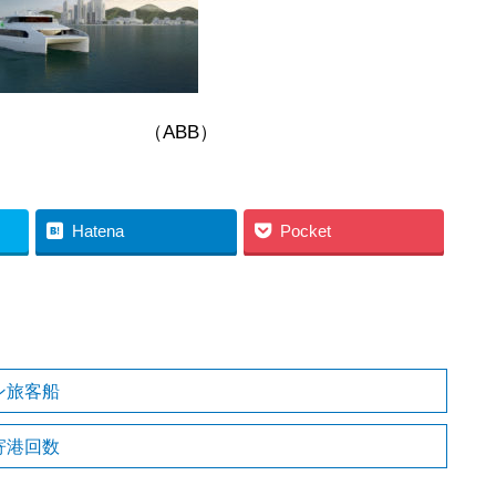
B）
Hatena
Pocket
ン旅客船
寄港回数