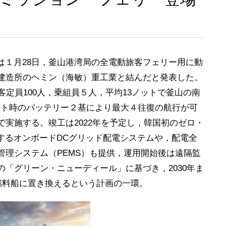
は１月28日，釜山港湾局の全電動旅客フェリー用に動
建造所のヘミン（海敏）重工業と結んだと発表した。
客定員100人，乗組員５人，平均13ノットで釜山の南
ワット時のバッテリー２基により最大４往復の航行が可
実施する。竣工は2022年を予定し，韓国初のゼロ・
するオンボードDCグリッド配電システムや，配電全
管理システム（PEMS）も提供，運用開始後は遠隔監
「グリーン・ニューディール」に基づき，2030年ま
燃料船に置き換えるという計画の一環。