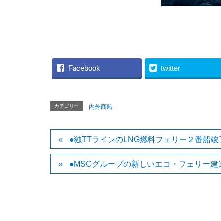
（HH
Facebook
twitter
カテゴリー
内外商船
●独TTラインのLNG燃料フェリー２番船竣
●MSCグループの新しいエコ・フェリー建