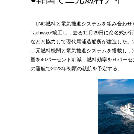
LNG燃料と電気推進システムを組み合わせた
Taehwaが竣工し，去る11月29日に命名
などと協力して現代尾浦造船所が建造した。2,
二元燃料機関と電気推進システムを搭載し，
量を40パーセント削減，燃料効率を６パーセ
の運航で2023年初頭の就航を予定する。