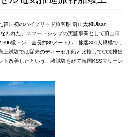
韓国初のハイブリッド旅客船 蔚山太和Ulsan
式が行なわれた。スマートシップの実証事業として蔚山市
696総トン，全長約89メートル，旅客300人規模で，
海上試験では従来のディーゼル船と比較してCO2排出
ント改善したという。諸試験を経て韓国KSSマリーン