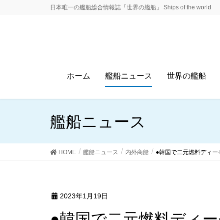
日本唯一の艦船総合情報誌「世界の艦船」 Ships of the world
ホーム
艦船ニュース
世界の艦船
艦船ニュース
HOME
艦船ニュース
内外商船
●韓国で二元燃料ディー
2023年1月19日
●韓国で二元燃料ディ