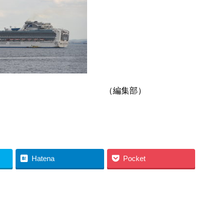
集部）
Hatena
Pocket