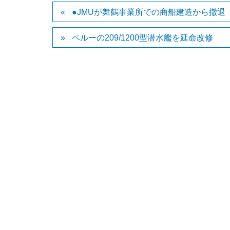
●JMUが舞鶴事業所での商船建造から撤退
ペルーの209/1200型潜水艦を延命改修