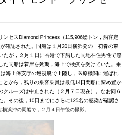
amond Princess（115,906総トン，船客定
者が確認された。同船は１月20日横浜発の「初春の東
ていたが，２月１日に香港で下船した同地在住男性で感
した同船は着岸を延期，海上で検疫を受けていた。乗
0人は海上保安庁の巡視艇で上陸し，医療機関に運ばれ
ことから，残りの乗客乗員は最低14日間船に留め置か
のクルーズは中止された（２月７日現在）。なお同６
。その後，10日までにさらに125名の感染が確認さ
は横浜沖の同船で，２月４日午後の撮影。