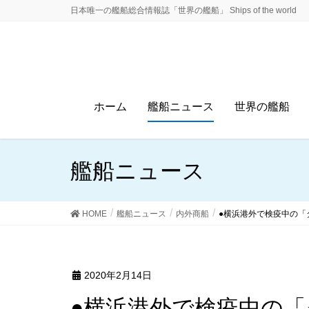
日本唯一の艦船総合情報誌「世界の艦船」 Ships of the world
ホーム
艦船ニュース
世界の艦船
艦船ニュース
HOME
艦船ニュース
内外商船
●横浜港外で検疫中の「
2020年2月14日
●横浜港外で検疫中の「ダイヤモンド・プリンセ