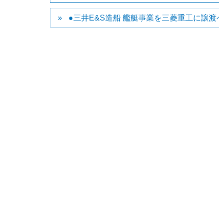
●三井E&S造船 艦艇事業を三菱重工に譲渡