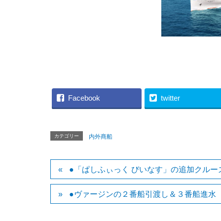
（東京九州フ
Facebook
twitter
カテゴリー
内外商船
●「ぱしふぃっく びいなす」の追加クルー
●ヴァージンの２番船引渡し＆３番船進水