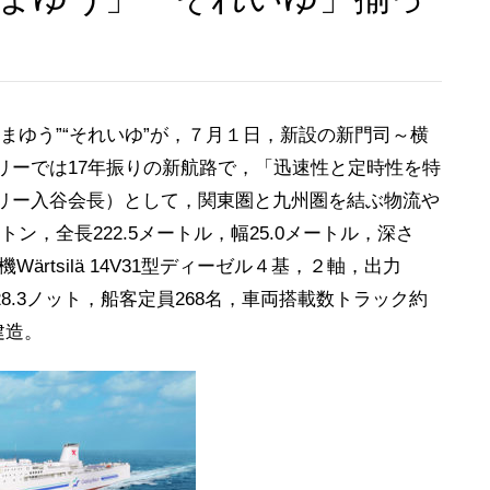
まゆう”“それいゆ”が，７月１日，新設の新門司～横
リーでは17年振りの新航路で，「迅速性と定時性を特
リー入谷会長）として，関東圏と九州圏を結ぶ物流や
量トン，全長222.5メートル，幅25.0メートル，深さ
Wärtsilä 14V31型ディーゼル４基，２軸，出力
速力28.3ノット，船客定員268名，車両搭載数トラック約
建造。