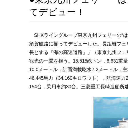
てデビュー！
SHKライングループ東京九州フェリーの“は
須賀航路に揃ってデビューした。長距離フェ
長とする『海の高速道路』」（東京九州フェ
観光の一翼を担う。15,515総トン，6,631重
10.0メートル，計画満載吃水7.2メートル，主機
46,445馬力（34,160キロワット），航海
154台，乗用車約30台。三菱重工長崎造船所