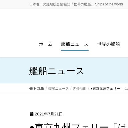
日本唯一の艦船総合情報誌「世界の艦船」 Ships of the world
ホーム
艦船ニュース
世界の艦船
艦船ニュース
HOME
艦船ニュース
内外商船
●東京九州フェリー「は
2021年7月21日
●東京九州フェリー「はまゆう」「それいゆ」揃っ