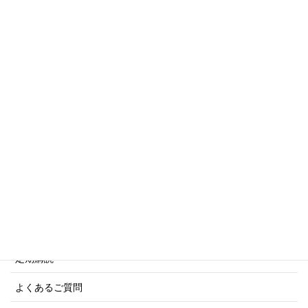
トリビアシリーズ
傑作軍艦シリーズ
写真集・画集シリーズ
商船シリーズ
ネーバル・ヒストリー・シリーズ
ご利用案内
ご注文方法について
定期購読
よくあるご質問