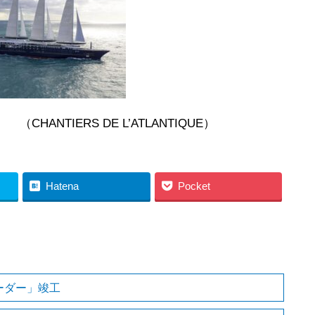
L’ATLANTIQUE）
Hatena
Pocket
ーダー」竣工