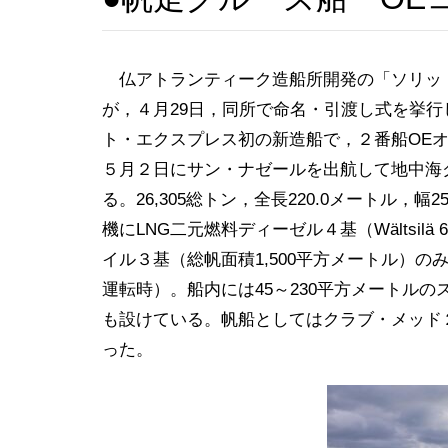
仏アトランティーク造船所開発の「ソリッドセイル
が，４月29日，同所で命名・引渡し式を挙
ト・エクスプレス初の新造船で，２番船OEオリン
５月２日にサン・ナゼールを出航して地中海
る。26,305総トン，全長220.0メートル，幅
機にLNG二元燃料ディーゼル４基（Wältsilä
イル３基（総帆面積1,500平方メートル）の
運転時）。船内には45～230平方メートル
も設けている。帆船としてはクラブ・メッド２Clu
った。