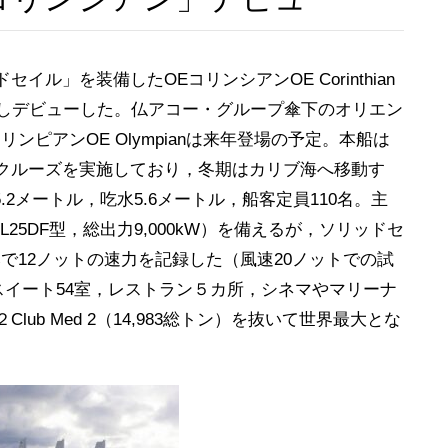
」を装備したOEコリンシアンOE Corinthian
行しデビューした。仏アコー・グループ傘下のオリエン
ピアンOE Olympianは来年登場の予定。本船は
クルーズを実施しており，冬期はカリブ海へ移動す
25.2メートル，吃水5.6メートル，船客定員110名。主
 6L25DF型，総出力9,000kW）を備えるが，ソリッドセ
みで12ノットの速力を記録した（風速20ノットでの試
のスイート54室，レストラン５カ所，シネマやマリーナ
b Med 2（14,983総トン）を抜いて世界最大とな