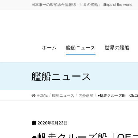
日本唯一の艦船総合情報誌「世界の艦船」 Ships of the world
ホーム
艦船ニュース
世界の艦船
艦船ニュース
HOME
艦船ニュース
内外商船
●帆走クルーズ船「OE
2026年6月23日
●帆走クルーズ船「O