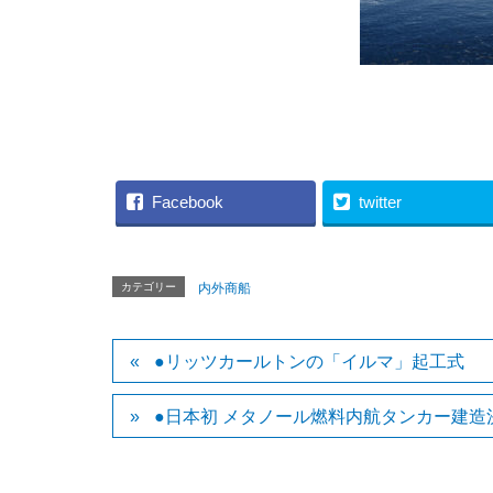
（川崎汽
Facebook
twitter
カテゴリー
内外商船
●リッツカールトンの「イルマ」起工式
●日本初 メタノール燃料内航タンカー建造