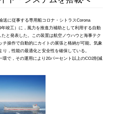
送に従事する専用船コロナ・シトラスCorona
トン，2019年竣工）に，風力を推進力補助として利用する自動
決定したと発表した。この装置は航空ノウハウと海事テク
ッチ操作で自動的にカイトの展張と格納が可能。気象
より，性能の最適化と安全性を確保している。
の一環で，その運用により20パーセント以上のCO2削減