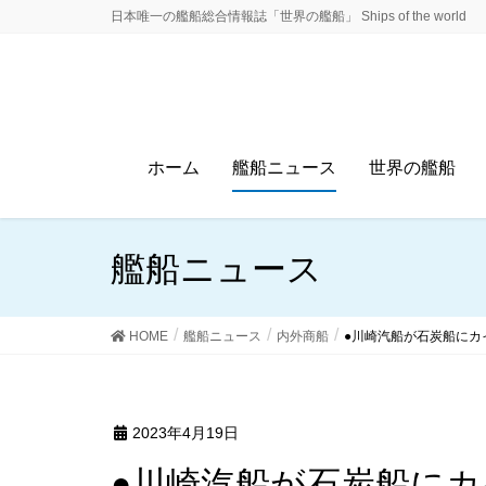
日本唯一の艦船総合情報誌「世界の艦船」 Ships of the world
ホーム
艦船ニュース
世界の艦船
艦船ニュース
HOME
艦船ニュース
内外商船
●川崎汽船が石炭船にカ
2023年4月19日
●川崎汽船が石炭船に