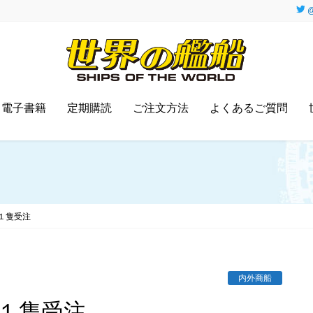
@
電子書籍
定期購読
ご注文方法
よくあるご質問
を１隻受注
内外商船
を１隻受注