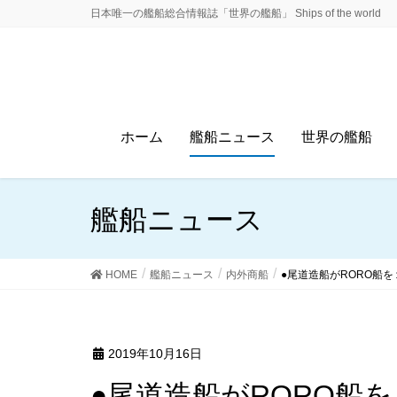
日本唯一の艦船総合情報誌「世界の艦船」 Ships of the world
ホーム
艦船ニュース
世界の艦船
艦船ニュース
HOME
艦船ニュース
内外商船
●尾道造船がRORO船
2019年10月16日
●尾道造船がRORO船