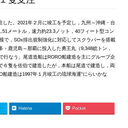
した。2021年２月に竣工を予定し，九州～沖縄・台
1.51メートル，速力約23.3ノット，40フィート型コン
規模で，SOx排出規制強化に対応してスクラバーを搭載
・鹿児島～那覇に投入した勇王丸（9,348総トン，
所で行なう。尾道造船はRORO船建造を主にグループ企
で６隻を佐伯で建造したが，本船は尾道で建造し，両
船建造は1997年１月竣工の琉球海運“にらいかな
Hatena
Pocket