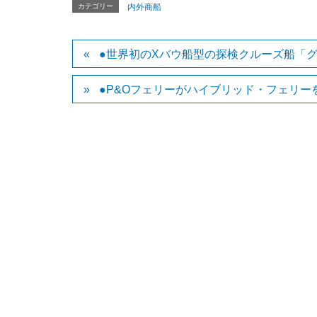
カテゴリー
内外商船
●世界初のXバウ船型の探検クルーズ船「グレッグ
●P&Oフェリーがハイブリッド・フェリー