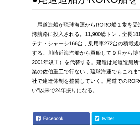
尾道造船が琉球海運からRORO船１隻を受注
湾航路に投入される。11,900総トン，全長18
テナ・シャーシ166台，乗用車272台の積載
する。川崎近海汽船から買船して９月から博多
2001年竣工）を代替する。建造は尾道造船
業の佐伯重工で行ない，琉球海運でもこれま
社で建造体制を整備していく。尾道でのRORO
い”以来で24年振りになる。
Facebook
twitter