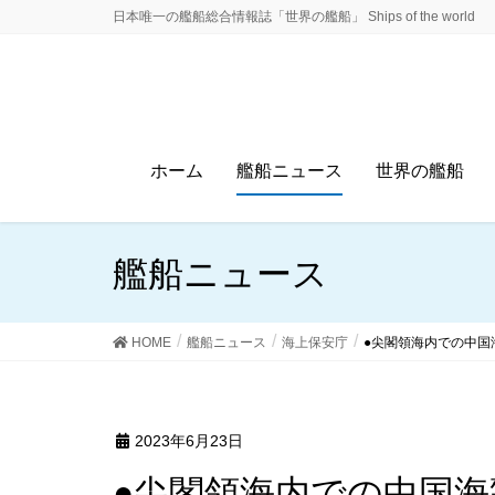
日本唯一の艦船総合情報誌「世界の艦船」 Ships of the world
ホーム
艦船ニュース
世界の艦船
艦船ニュース
HOME
艦船ニュース
海上保安庁
●尖閣領海内での中国
2023年6月23日
●尖閣領海内での中国海警船からの日本漁船の安全