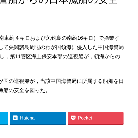
南東約４キロおよび魚釣島の南約16キロ）で操業す
して尖閣諸島周辺のわが国領海に侵入した中国海警局
に対し，第11管区海上保安本部の巡視船が，領海からの
が国の巡視船が，当該中国海警局に所属する船舶を日
漁船の安全を図った。
Hatena
Pocket