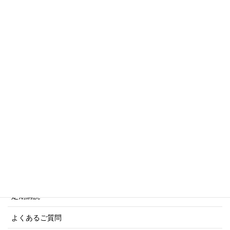
トリビアシリーズ
傑作軍艦シリーズ
写真集・画集シリーズ
商船シリーズ
ネーバル・ヒストリー・シリーズ
ご利用案内
ご注文方法について
定期購読
よくあるご質問