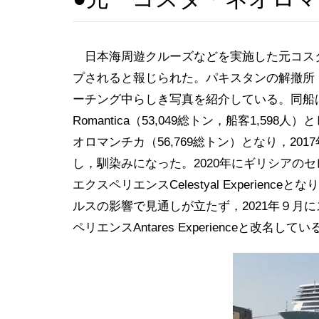
日本海周遊クルーズなどを実施した元コスタ・ネオロ
プされると報じられた。パキスタンの解撤所
ーチング中らしき写真を紹介している。同船は
Romantica（53,049総トン，船客1,59
オロマンチカ（56,769総トン）となり，2
し，馴染みになった。2020年にギリシアの
エクスペリエンスCelestyal Experie
ルスの影響で見通しが立たず，2021年９月
ペリエンスAntares Experienceと改名してい