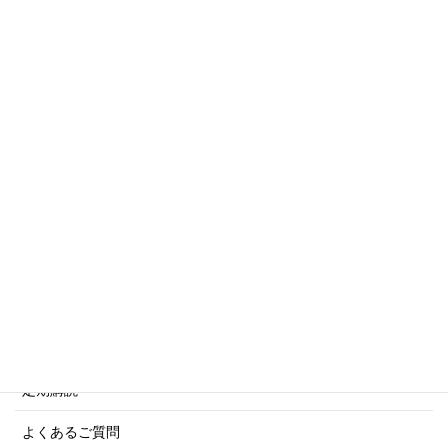
世界の軍艦シリーズ他
トリビアシリーズ
傑作軍艦シリーズ
写真集・画集シリーズ
商船シリーズ
ネーバル・ヒストリー・シリーズ
ご利用案内
ご注文方法について
定期購読
よくあるご質問