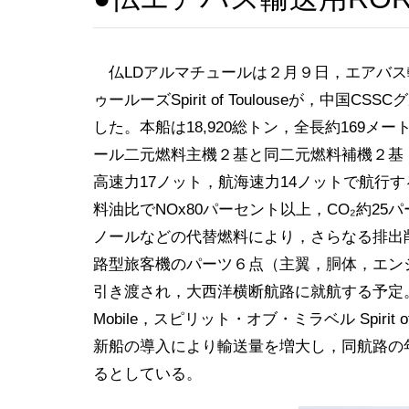
仏LDアルマチュールは２月９日，エアバス
ゥールーズSpirit of Toulouseが，
した。本船は18,920総トン，全長約169メー
ール二元燃料主機２基と同二元燃料補機２基
高速力17ノット，航海速力14ノットで航行
料油比でNOx80パーセント以上，CO₂約25
ノールなどの代替燃料により，さらなる排出削
路型旅客機のパーツ６点（主翼，胴体，エン
引き渡され，大西洋横断航路に就航する予定。２
Mobile，スピリット・オブ・ミラベル Spiri
新船の導入により輸送量を増大し，同航路の年間
るとしている。