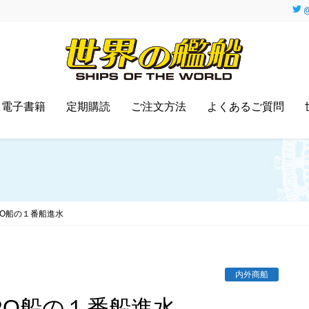
@
電子書籍
定期購読
ご注文方法
よくあるご質問
RO船の１番船進水
内外商船
RO船の１番船進水