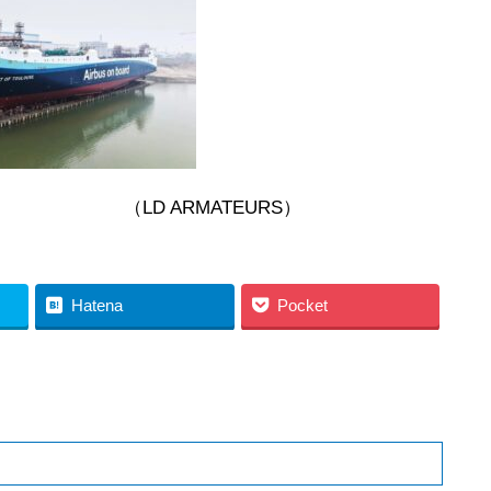
ATEURS）
Hatena
Pocket