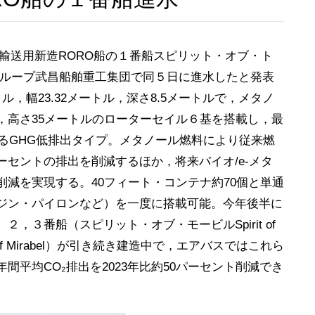
輸送用新造RORO船の１番船スピリット・オブ・ト
中国CSSCグループ武昌船舶重工集団で同５日に進水したと発表
トル，幅23.32メートル，深さ8.5メートルで，メタノ
，高さ35メートルのローターセイル６基を搭載し，最
するGHG低排出タイプ。メタノール燃料により従来燃
パーセントの排出を削減するほか，将来バイオ/e-メタ
減を実現する。40フィート・コンテナ約70個と単通
ジン・パイロンなど）を一度に搭載可能。今年後半に
，３番船（スピリット・オブ・モービルSpirit of
t of Mirabel）が引き続き建造中で，エアバスではこれら
平均CO₂排出を2023年比約50パーセント削減でき