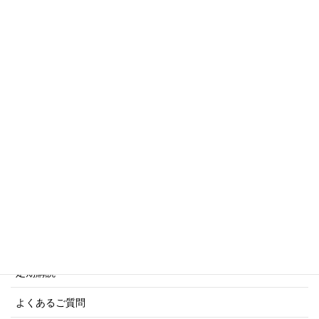
トリビアシリーズ
傑作軍艦シリーズ
写真集・画集シリーズ
商船シリーズ
ネーバル・ヒストリー・シリーズ
ご利用案内
ご注文方法について
定期購読
よくあるご質問