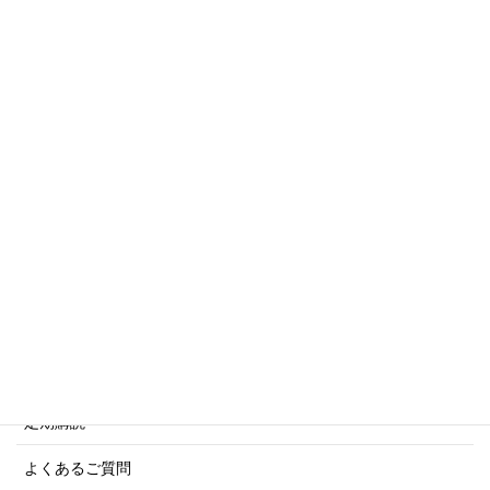
世界の軍艦シリーズ他
トリビアシリーズ
傑作軍艦シリーズ
写真集・画集シリーズ
商船シリーズ
ネーバル・ヒストリー・シリーズ
ご利用案内
ご注文方法について
定期購読
よくあるご質問