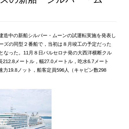
建造中の新船シルバー・ムーンの試運転実施を発表し
ューズの同型２番船で，当初は８月竣工の予定だった
しとなった。11月８日バルセロナ発の大西洋横断クル
212.8メートル，幅27.0メートル，吃水6.7メート
19.8ノット，船客定員596人（キャビン数298