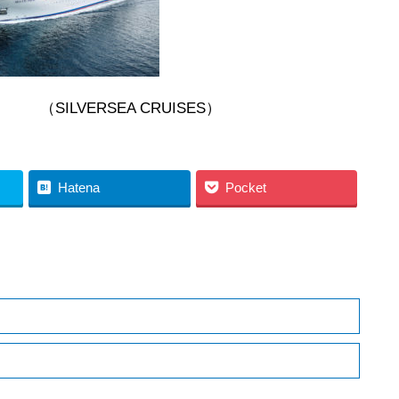
CRUISES）
Hatena
Pocket