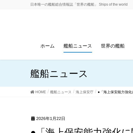
日本唯一の艦船総合情報誌「世界の艦船」 Ships of the world
ホーム
艦船ニュース
世界の艦船
艦船ニュース
HOME
艦船ニュース
海上保安庁
●「海上保安能力強化
2026年1月22日
●「海上保安能力強化に関する関係閣僚会議」が実