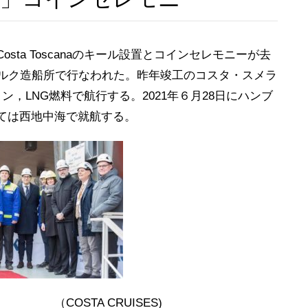
ta Toscanaのキール設置とコインセレモニーが去
ゥルク造船所で行なわれた。昨年竣工のコスタ・スメラ
31総トン，LNG燃料で航行する。2021年６月28日にハンブ
ては西地中海で就航する。
RUISES)