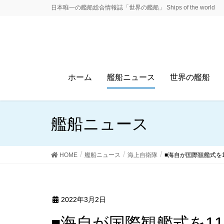
日本唯一の艦船総合情報誌「世界の艦船」 Ships of the world
ホーム
艦船ニュース
世界の艦船
艦船ニュース
HOME
艦船ニュース
海上自衛隊
■海自が国際観艦式を
2022年3月2日
■海自が国際観艦式を1