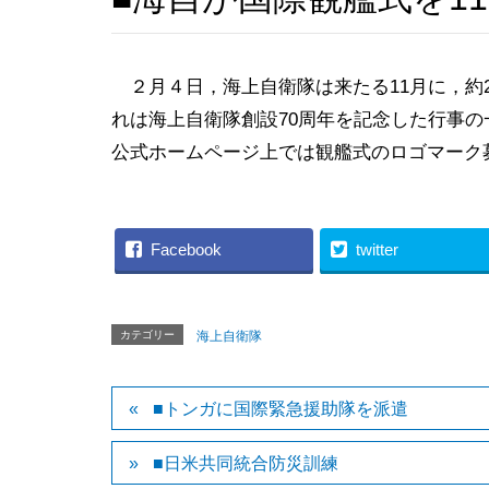
２月４日，海上自衛隊は来たる11月に，約
れは海上自衛隊創設70周年を記念した行事
公式ホームページ上では観艦式のロゴマーク
Facebook
twitter
カテゴリー
海上自衛隊
■トンガに国際緊急援助隊を派遣
■日米共同統合防災訓練