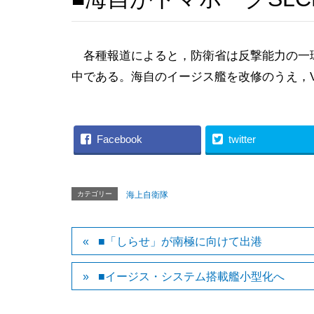
各種報道によると，防衛省は反撃能力の一環
中である。海自のイージス艦を改修のうえ，V
Facebook
twitter
カテゴリー
海上自衛隊
■「しらせ」が南極に向けて出港
■イージス・システム搭載艦小型化へ