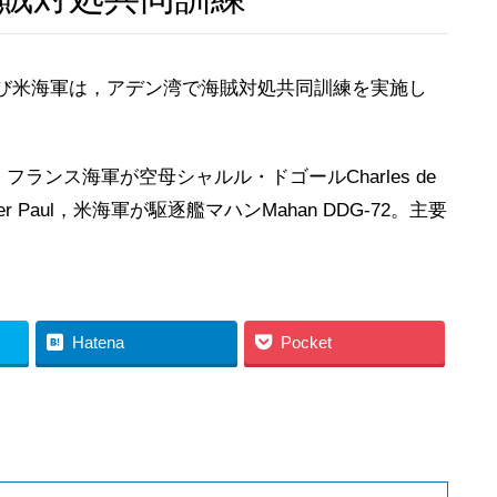
び米海軍は，アデン湾で海賊対処共同訓練を実施し
ランス海軍が空母シャルル・ドゴールCharles de
er Paul，米海軍が駆逐艦マハンMahan DDG-72。主要
Hatena
Pocket