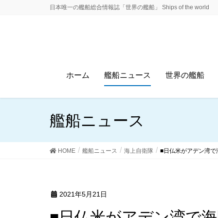
日本唯一の艦船総合情報誌「世界の艦船」 Ships of the world
ホーム
艦船ニュース
世界の艦船
艦船ニュース
HOME
艦船ニュース
海上自衛隊
■日仏米がアデン湾で
2021年5月21日
■日仏米がアデン湾で