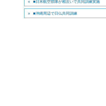
■日米航空部隊が相次いで共同訓練実施
■沖縄周辺で日仏共同訓練