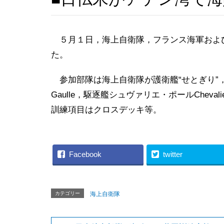
５月１日，海上自衛隊，フランス海軍およ
た。
参加部隊は海上自衛隊が護衛艦“せとぎり”，フ
Gaulle，駆逐艦シュヴァリエ・ポールChevali
訓練項目はクロスデッキ等。
Facebook
twitter
カテゴリー
海上自衛隊