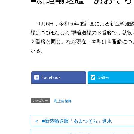
11月6日，令和５年度計画による新造輸送艦
艦は “にほんばれ”型輸送艦の３番艦で，就
２番艦と同じ。なお現在，本型は４番艦につ
いる。
Facebook
twitter
カテゴリー
海上自衛隊
■新造輸送艦「あまつそら」進水