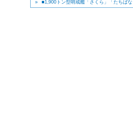
■1,900トン型哨戒艦「さくら」「たちば