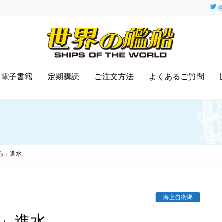
@
電子書籍
定期購読
ご注文方法
よくあるご質問
ら」進水
海上自衛隊
ら」進水