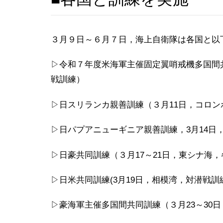
３月９日～６月７日，海上自衛隊は各国と以
▷令和７年度米海軍主催固定翼哨戒機多国間
戦訓練）
▷日スリランカ親善訓練（３月11日，コロン
▷日パプアニューギニア親善訓練，3月14日
▷日豪共同訓練（３月17～21日，東シナ海
▷日米共同訓練(3月19日，相模湾，対潜戦訓
▷豪海軍主催多国間共同訓練（３月23～30