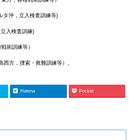
ルタ沖，立入検査訓練等)
，立入検査訓練)
種戦術訓練等）
列島西方，捜索・救難訓練等）。
Hatena
Pocket