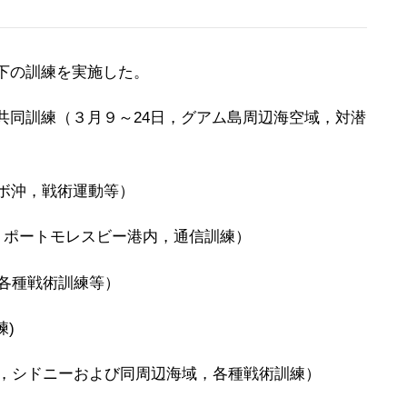
下の訓練を実施した。
共同訓練（３月９～24日，グアム島周辺海空域，対潜
ボ沖，戦術運動等）
，ポートモレスビー港内，通信訓練）
，各種戦術訓練等）
練)
日，シドニーおよび同周辺海域，各種戦術訓練）