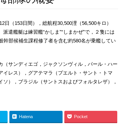
日（153日間），総航程30,500浬（56,500キロ）
派遣艦艇は練習艦“かしま”“しまかぜ”で，２隻には
般幹部候補生課程修了者を含む約580名が乗艦してい
カ（サンディエゴ，ジャクソンヴィル，パール・ハー
アイレス），グアテマラ（プエルト・サント・トマ
イソ），ブラジル（サントスおよびフォルタレザ），
。
Hatena
Pocket