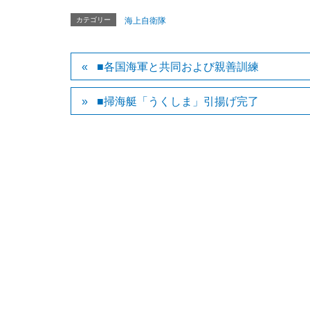
カテゴリー
海上自衛隊
■各国海軍と共同および親善訓練
■掃海艇「うくしま」引揚げ完了