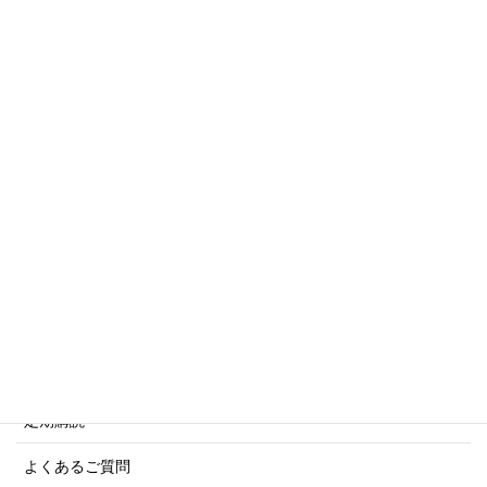
世界の軍艦シリーズ他
トリビアシリーズ
傑作軍艦シリーズ
写真集・画集シリーズ
商船シリーズ
ネーバル・ヒストリー・シリーズ
ご利用案内
ご注文方法について
定期購読
よくあるご質問