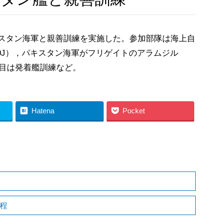
スタン海軍と親善訓練を実施した。参加部隊は海上自
60J），パキスタン海軍がフリゲイトのアラムジル
練項目は発着艦訓練など。
Hatena
Pocket
程