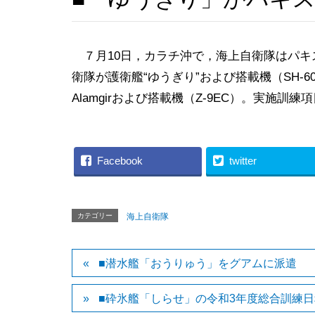
７月10日，カラチ沖で，海上自衛隊はパキ
衛隊が護衛艦“ゆうぎり”および搭載機（SH-
Alamgirおよび搭載機（Z-9EC）。実施訓
Facebook
twitter
カテゴリー
海上自衛隊
■潜水艦「おうりゅう」をグアムに派遣
■砕氷艦「しらせ」の令和3年度総合訓練日