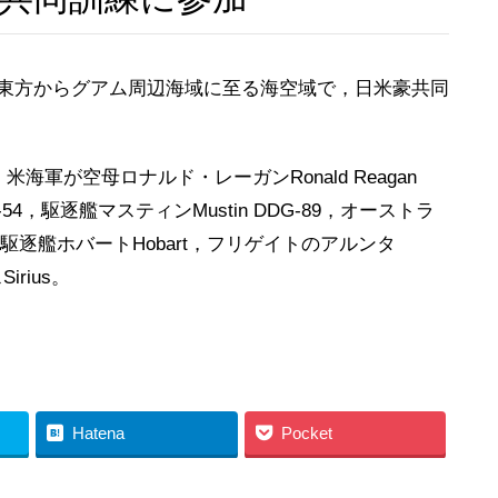
ン東方からグアム周辺海域に至る海空域で，日米豪共同
軍が空母ロナルド・レーガンRonald Reagan
G-54，駆逐艦マスティンMustin DDG-89，オーストラ
，駆逐艦ホバートHobart，フリゲイトのアルンタ
irius。
Hatena
Pocket