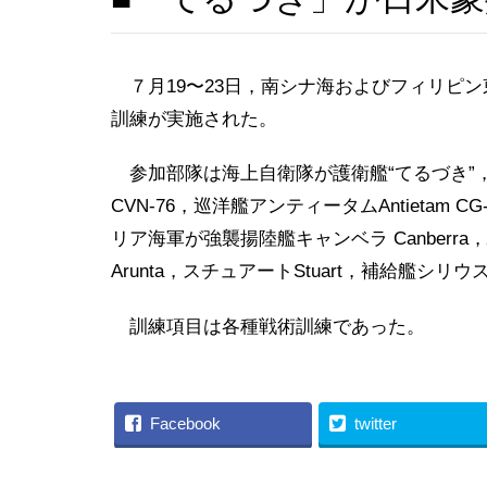
７月19〜23日，南シナ海およびフィリピ
訓練が実施された。
参加部隊は海上自衛隊が護衛艦“てるづき”，米海
CVN-76，巡洋艦アンティータムAntietam C
リア海軍が強襲揚陸艦キャンベラ Canberra
Arunta，スチュアートStuart，補給艦シリウスS
訓練項目は各種戦術訓練であった。
Facebook
twitter