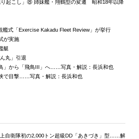
り起こし」⑧ 姉妹艦・翔鶴型の変遷 昭和18年以降
ercise Kakadu Fleet Review」が挙行
試が実施
艦艇
ぽん丸」引退
」から「飛鳥III」へ……写真・解説：長浜和也
峡で目撃……写真・解説：長浜和也
自衛隊初の2,000トン超級DD「あきづき」型……解