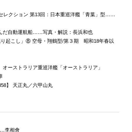
レクション 第13回：日本重巡洋艦「青葉」型……
に進んだ自動運航船……写真・解説：長浜和也
り起こし」⑧ 空母・翔鶴型/第３期 昭和18年春以
】 オーストラリア重巡洋艦「オーストラリア」
華
58】 天正丸／六甲山丸
……李相會