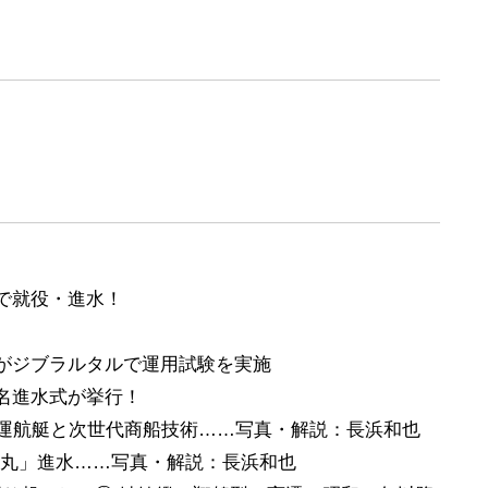
で就役・進水！
がジブラルタルで運用試験を実施
名進水式が挙行！
庁の自律運航艇と次世代商船技術……写真・解説：長浜和也
鷹丸」進水……写真・解説：長浜和也