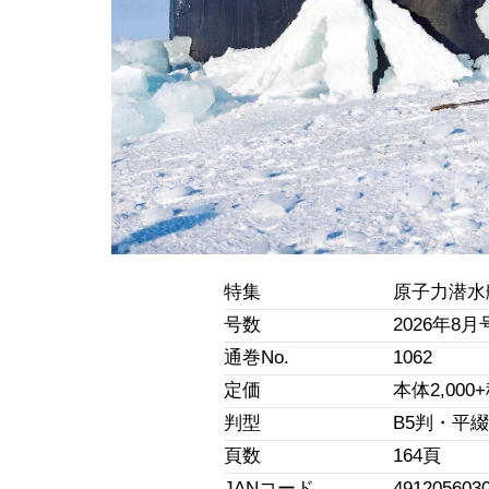
特集
原子力潜水
号数
2026年8月
通巻No.
1062
定価
本体2,000
判型
B5判・平
頁数
164頁
JANコード
491205603