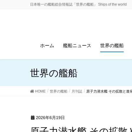
日本唯一の艦船総合情報誌「世界の艦船」 Ships of the world
ホーム
艦船ニュース
世界の艦船
世界の艦船
HOME
世界の艦船
月刊誌
原子力潜水艦 その拡散と進
2026年6月19日
原子力潜水艦 その拡散