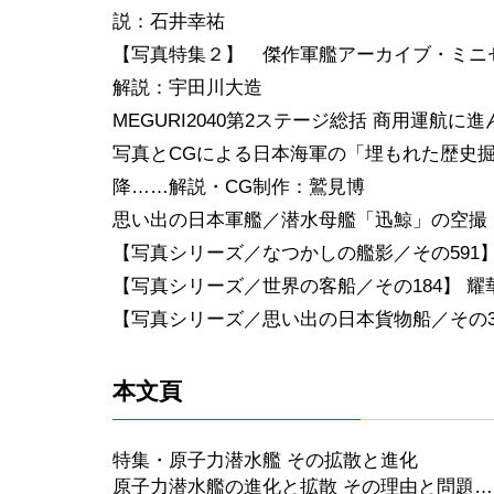
説：石井幸祐
【写真特集２】 傑作軍艦アーカイブ・ミニセ
解説：宇田川大造
MEGURI2040第2ステージ総括 商用運航
写真とCGによる日本海軍の「埋もれた歴史掘
降……解説・CG制作：鷲見博
思い出の日本軍艦／潜水母艦「迅鯨」の空撮
【写真シリーズ／なつかしの艦影／その591
【写真シリーズ／世界の客船／その184】 耀
【写真シリーズ／思い出の日本貨物船／その3
本文頁
特集・原子力潜水艦 その拡散と進化
原子力潜水艦の進化と拡散 その理由と問題