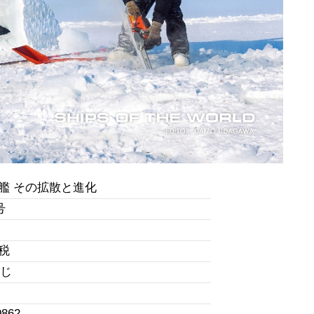
艦 その拡散と進化
号
+税
綴じ
0862