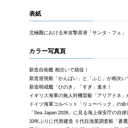
表紙
北極圏における米攻撃原潜「サンタ・フェ」
カラー写真頁
新造自衛艦 相次いで就役！
新造巡視船「かんばい」と「ふじ」が相次い
新造哨戒艦「ひのき」「すぎ」進水！
イギリス海軍の無人対機雷艇「アリアドネ」
ドイツ海軍コルベット「リューベック」の命
「Sea Japan 2026」に見る海上保安
33年ぶりに代替建造 ５代目漁業調査船「蒼