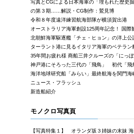
写真とCGによる日本海軍の「埋もれた歴史掘
の第３期……解説・CG制作：鷲見博
令和８年度遠洋練習航海部隊が横須賀出港
オーストラリア海軍創設125周年記念！ 国際観艦式「Ex
北朝鮮海軍駆逐艦「チェ・ヒョン」の洋上公
ターラント港に見るイタリア海軍のベテラン
35年間お疲れ様 商船三井クルーズの「にっ
神戸港にそろった三代の「飛鳥」 初代「飛鳥
海洋地球研究船「みらい」最終航海を関門海
ニュース・フラッシュ
新造船紹介
モノクロ写真頁
【写真特集１】 オランダ坂３姉妹の末妹 海上