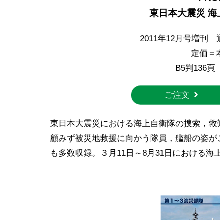
東日本大震災 
2011年12月号増刊 
定価＝本
B5判136
ご注文
東日本大震災における海上自衛隊の捜索，救
顧みず被災地救援に向かう隊員，艦船の姿が
も多数収録。３月11日～8月31日における