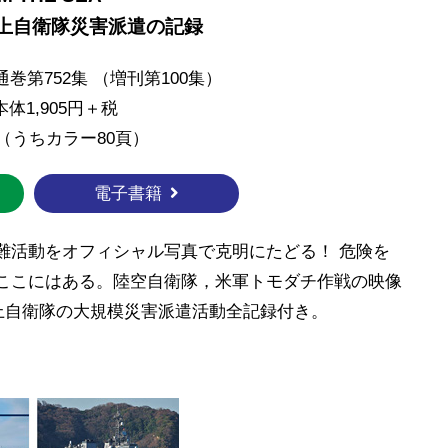
海上自衛隊災害派遣の記録
通巻第752集 （増刊第100集）
体1,905円＋税
頁 （うちカラー80頁）
電子書籍
難活動をオフィシャル写真で克明にたどる！ 危険を
ここにはある。陸空自衛隊，米軍トモダチ作戦の映像
海上自衛隊の大規模災害派遣活動全記録付き。