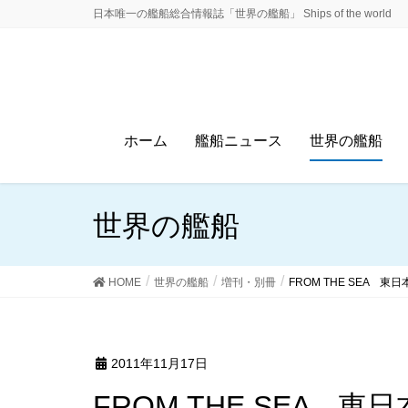
日本唯一の艦船総合情報誌「世界の艦船」 Ships of the world
ホーム
艦船ニュース
世界の艦船
世界の艦船
HOME
世界の艦船
増刊・別冊
FROM THE SEA 
2011年11月17日
FROM THE SEA 東日本大震災 海上自衛隊災害派