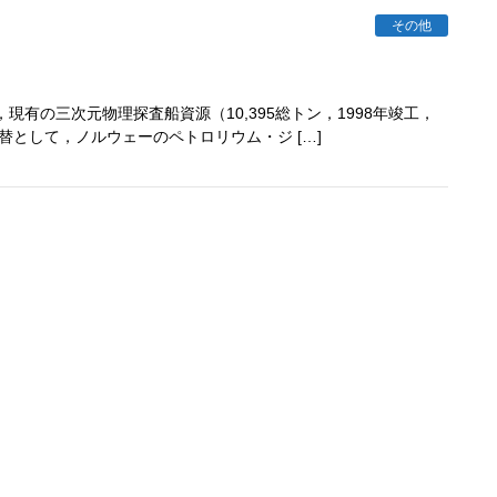
その他
現有の三次元物理探査船資源（10,395総トン，1998年竣工，
）の代替として，ノルウェーのペトロリウム・ジ […]