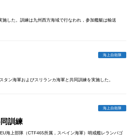
を実施した。訓練は九州西方海域で行なわれ，参加艦艇は輸送
海上自衛隊
パキスタン海軍およびスリランカ海軍と共同訓練を実施した。
海上自衛隊
共同訓練
EU海上部隊（CTF465所属，スペイン海軍）哨戒艦レランパゴ