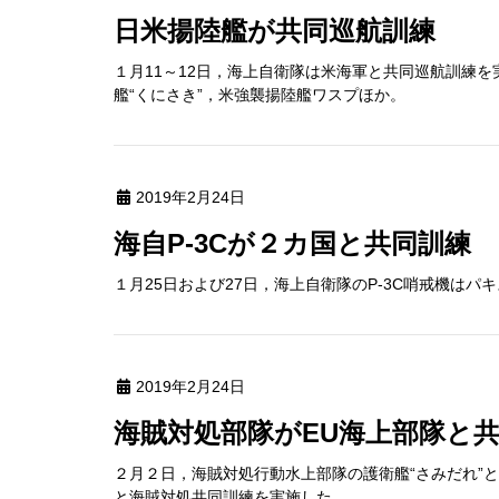
日米揚陸艦が共同巡航訓練
１月11～12日，海上自衛隊は米海軍と共同巡航訓練
艦“くにさき”，米強襲揚陸艦ワスプほか。
2019年2月24日
海自P-3Cが２カ国と共同訓練
１月25日および27日，海上自衛隊のP-3C哨戒機は
2019年2月24日
海賊対処部隊がEU海上部隊と
２月２日，海賊対処行動水上部隊の護衛艦“さみだれ”と
と海賊対処共同訓練を実施した。