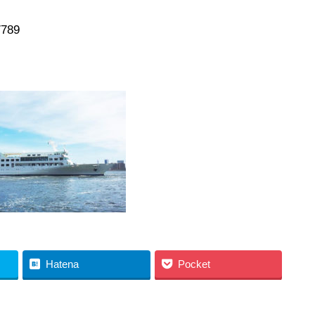
789
Hatena
Pocket