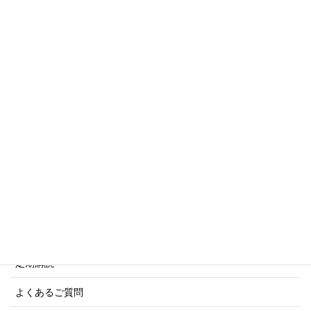
トリビアシリーズ
傑作軍艦シリーズ
写真集・画集シリーズ
商船シリーズ
ネーバル・ヒストリー・シリーズ
ご利用案内
ご注文方法について
定期購読
よくあるご質問