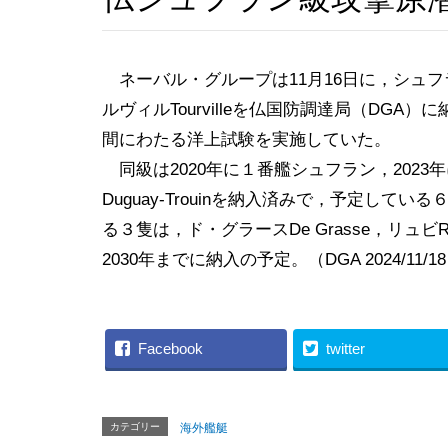
ネーバル・グループは11月16日に，シュフラ
ルヴィルTourvilleを仏国防調達局（DG
間にわたる洋上試験を実施していた。
同級は2020年に１番艦シュフラン，202
Duguay-Trouinを納入済みで，予定し
る３隻は，ド・グラースDe Grasse，リュビRu
2030年までに納入の予定。（DGA 2024/11/1
Facebook
twitter
カテゴリー
海外艦艇