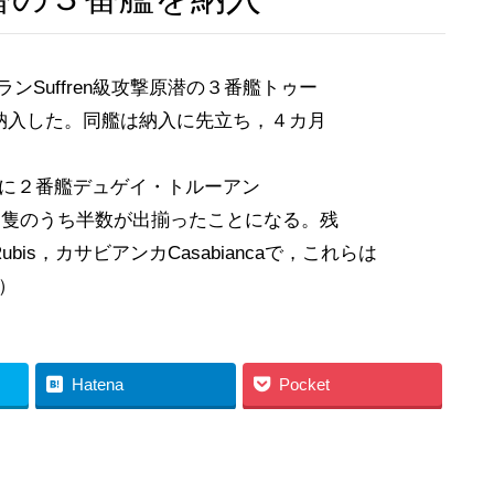
ンSuffren級攻撃原潜の３番艦トゥー
A）に納入した。同艦は納入に先立ち，４カ月
3年に２番艦デュゲイ・トルーアン
ている６隻のうち半数が出揃ったことになる。残
bis，カサビアンカCasabiancaで，これらは
8）
Hatena
Pocket